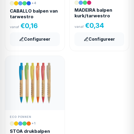
+4
MADEIRA balpen
CABALLO balpen van
kurk/tarwestro
tarwestro
€
0,34
€
0,16
vanaf
vanaf
Configureer
Configureer
ECO PENNEN
+1
STOA drukbalpen