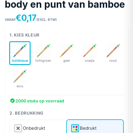
body en punt van bamboe
€0,17
VANAF
(EXCL. BTW)
1. KIES KLEUR
lichtblauw
lichtgroen
geel
oranje
rood
ecru
2000 stuks op voorraad
2. BEDRUKKING
Onbedrukt
Bedrukt