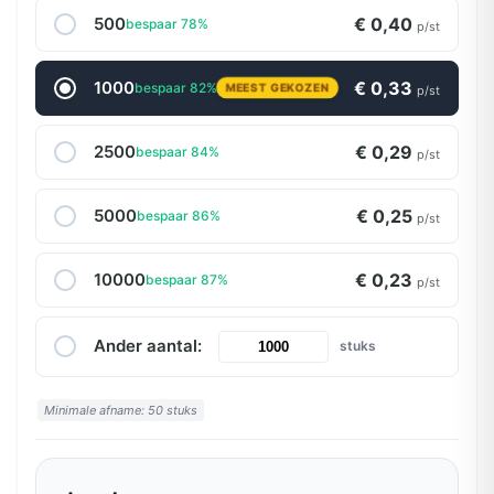
500
€ 0,40
bespaar 78%
p/st
1000
€ 0,33
bespaar 82%
MEEST GEKOZEN
p/st
2500
€ 0,29
bespaar 84%
p/st
5000
€ 0,25
bespaar 86%
p/st
10000
€ 0,23
bespaar 87%
p/st
Ander aantal:
stuks
Minimale afname: 50 stuks