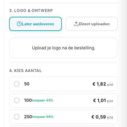
3. LOGO & ONTWERP
Later aanleveren
Direct uploaden
Upload je logo na de bestelling.
4. KIES AANTAL
50
€ 1,82
p/st
100
€ 1,01
bespaar 45%
p/st
250
€ 0,59
bespaar 68%
p/st