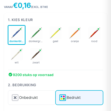
€0,16
VANAF
(EXCL. BTW)
1. KIES KLEUR
donkerblauw
donkergroen
geel
oranje
rood
wit
zwart
9200 stuks op voorraad
2. BEDRUKKING
Onbedrukt
Bedrukt