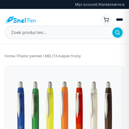
Mijn account
|
Klantenservice
Home
/
Plastic pennen
/
MELITA balpen frosty