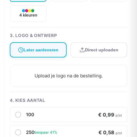
4 kleuren
3. LOGO & ONTWERP
Later aanleveren
Direct uploaden
Upload je logo na de bestelling.
4. KIES AANTAL
100
€ 0,99
p/st
250
€ 0,58
bespaar 41%
p/st