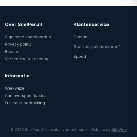
Over SnelPen.nl
Klantenservice
Algemene voorwaarden
Contact
Privacy policy
Gratis digitale drukproef
Betalen
Spoed
Verzending & Levering
Informatie
Werkwijze
Aanleverspecificaties
Full color bedrukking
SiteWeb
© 2026 SnelPen. Alle rechten voorbehouden. Website by