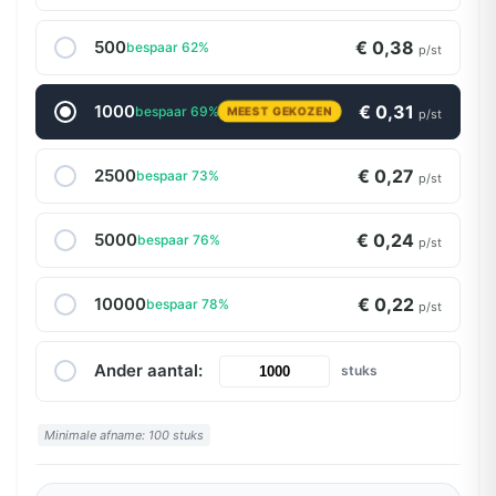
500
€ 0,38
bespaar 62%
p/st
1000
€ 0,31
bespaar 69%
MEEST GEKOZEN
p/st
2500
€ 0,27
bespaar 73%
p/st
5000
€ 0,24
bespaar 76%
p/st
10000
€ 0,22
bespaar 78%
p/st
Ander aantal:
stuks
Minimale afname: 100 stuks